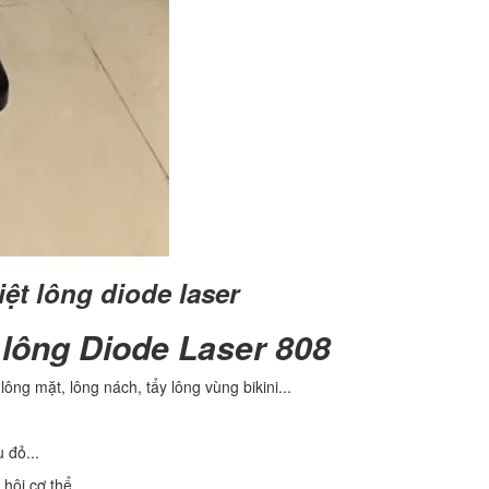
iệt lông diode laser
 lông Diode Laser 808
 lông mặt, lông nách, tẩy lông vùng bikini...
 đỏ...
 hôi cơ thể.